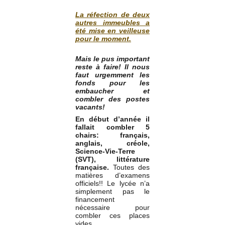
La réfection de deux
autres immeubles a
été mise en veilleuse
pour le moment.
Mais le pus important
reste à faire! Il nous
faut urgemment les
fonds pour les
embaucher et
combler des postes
vacants!
En début d’année il
fallait combler 5
chairs: français,
anglais, créole,
Science-Vie-Terre
(SVT), littérature
française.
Toutes des
matières d’examens
officiels!! Le lycée n’a
simplement pas le
financement
nécessaire pour
combler ces places
vides.